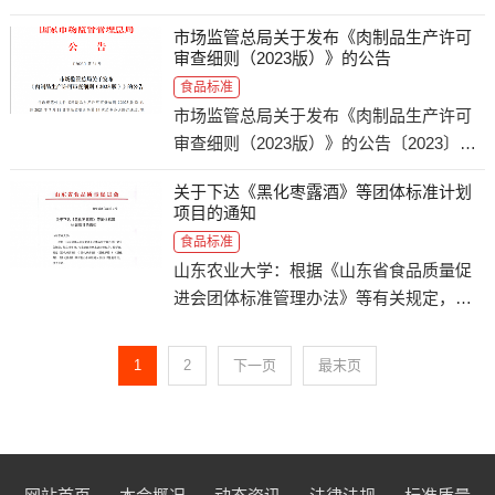
及其实施条例，现公开征集2024年度山东
市场监管总局关于发布《肉制品生产许可
省食品安全地方标准立项建议。具体要求
审查细则（2023版）》的公告
如下：一、立项范围依据《中华人民共和
食品标准
国食品安全法》《食品安
市场监管总局关于发布《肉制品生产许可
审查细则（2023版）》的公告〔2023〕第
34号行政规范性文件《肉制品生产许可审
关于下达《黑化枣露酒》等团体标准计划
查细则（2023版）》已经2023年7月11日
项目的通知
市场监管总局第14次局务会议修订通过，
食品标准
现予公告，自发布之日
山东农业大学：根据《山东省食品质量促
进会团体标准管理办法》等有关规定，经
立项审查、专家论证和网上公示等程序，
经研究，确定《黑化枣露酒》《 黑化枣多
1
2
下一页
最末页
糖》《黑化枣醋 》《黑化梨》《黑化梨
酒》等5项团体标准列