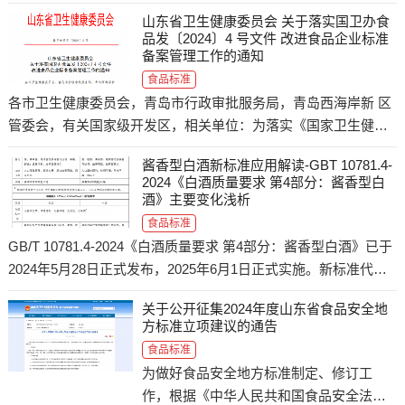
会，由食用菌体系产后加工岗位团队牵头
山东省卫生健康委员会 关于落实国卫办食
完成的《食用菌速冻技术规范》、《灵芝
品发〔2024〕4 号文件 改进食品企业标准
多糖提取技术规程》等7项团体标准顺利通
备案管理工作的通知
过审查。本次审定会
食品标准
各市卫生健康委员会，青岛市行政审批服务局，青岛西海岸新 区
管委会，有关国家级开发区，相关单位：为落实《国家卫生健康
委办公厅关于进一步优化食品企业 标准备案管理工作的通知》
酱香型白酒新标准应用解读-GBT 10781.4-
（国卫办食品发〔2024〕4 号
2024《白酒质量要求 第4部分：酱香型白
酒》主要变化浅析
食品标准
GB/T 10781.4-2024《白酒质量要求 第4部分：酱香型白酒》已于
2024年5月28日正式发布，2025年6月1日正式实施。新标准代替
了GB/T26760-2011《酱香型白酒》。本次酱香型白酒新标准修订
关于公开征集2024年度山东省食品安全地
为第一次修订，修订变化内容较多。
方标准立项建议的通告
食品标准
为做好食品安全地方标准制定、修订工
作，根据《中华人民共和国食品安全法》