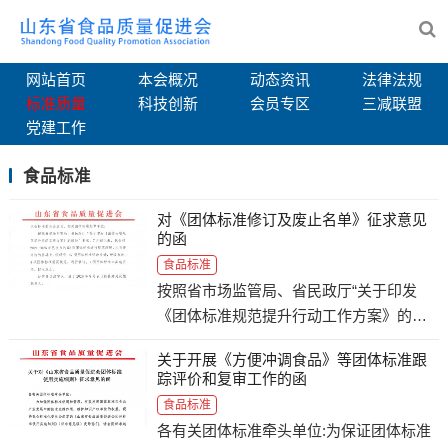
网站首页
本会概况
动态资讯
法律法规
标准质量
科技创新
会员专区
三减联盟
党建工作
食品标准
对《团体标准修订及废止名单》征求意见
的函
食品标准
按照省市场监管局、省民政厅“关于印发
《团体标准规范提升行动工作方案》的通
知”要求，7月初以来，我会对2021-2025年
关于开展《方便冲调食品》等团体标准跟
已发布的52项团体标准进行规范清理
踪评价和复审工作的函
食品标准
各有关团体标准牵头单位:为保证团体标准