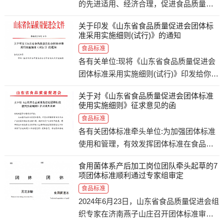
的先进适用、经济合理，促进食品质量、
管理、效益水平提升，根据《山东省食品
关于印发《山东省食品质量促进会团体标
质量促进会团体标准管理办法》等规定，
准采用实施细则(试行)》的通知
经研究，对《方便冲调食品》《石榴酒》
食品标准
《石榴汁乳酸菌饮料
各有关单位:现将《山东省食品质量促进会
团体标准采用实施细则(试行)》印发给你
们，自2025年9月1日起施行。附件:《山东
关于对《山东省食品质量促进会团体标准
省食品质量促进会团体标准采用实施细则
使用实施细则》征求意见的函
(试行)》《团标采用实施细则》（试
食品标准
行）.pdf附件1：团标采
各有关团体标准牵头单位:为加强团体标准
使用和管理，有效发挥团体标准在食品产
业发展中的技术支撑作用，维护知识产权
食用菌体系产后加工岗位团队牵头起草的7
单位的权益，现将我会标准化委员会起草
项团体标准顺利通过专家组审定
的《山东省食品质量促进会团体标准使用
食品标准
实施细则》(征求意见
2024年6月23日，山东省食品质量促进会组
织专家在济南燕子山庄召开团体标准审定