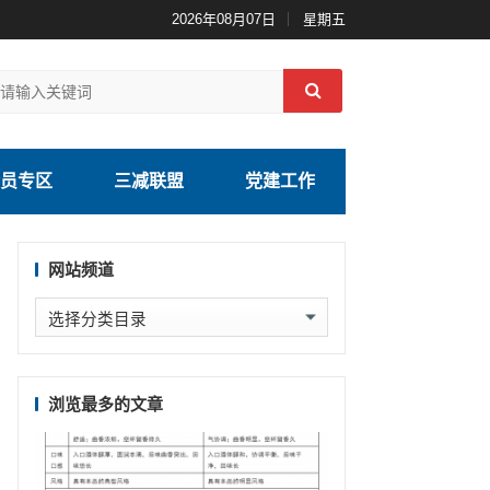
2026年08月07日
星期五
员专区
三减联盟
党建工作
网站频道
网
站
频
道
浏览最多的文章