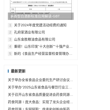
酱香型白酒新标准应用解读-GBT
10781.4-2024《白酒质量要求 第4部
关于2024年度党建活动经费的通知
1
分：酱香型白酒》主要变化浅析
孔府家酒业有限公司
2
山东金胜粮油食品有限公司
3
重磅！山东印发“十大创新”“十强产业”
4
“十大扩需求”2022年行动计划
新的《食品生产经营监督检查管理办
5
法》 发布啦！
最新更新
关于举办全省食品企业委托生产研讨会议的
通知
关于举办“2025山东省食品与餐饮行业三减
联盟年会暨标准培训班”的通知
关于召开山东省食品质量促进会药食同源分
会和食品安全分会第一次会员大会暨一届一
药食同源∣庞大食品：实现了龙头企业经济
次理事会议的通知
发展的农业产业链
药食同源∣东阿阿胶：传承和创新中医药优