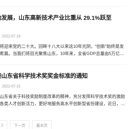
创新2022年行动计划》等文件精神，按照《山东省科技型中小
发展，山东高新技术产业比重从 29.1%跃至
2022-07-18
将迎来党的二十大。回眸十八大以来这10年光阴，“创新”始终是发
希冀。当我们将目光聚焦山东，10年来，全省GDP总量由5万亿元
元“俱乐部”。在经济体量持续壮大的背后，创新驱动发展的
整山东省科学技术奖奖金标准的通知
2022-07-15
山东省关于科技奖励制度改革的精神，充分发挥科学技术奖的激励
各类人才创新活力，更好地服务高水平创新型省份建设，近日，山
联合山东省财政厅印发《关于调整山东省科学技术奖奖金标准的通
2
下一页
最末页