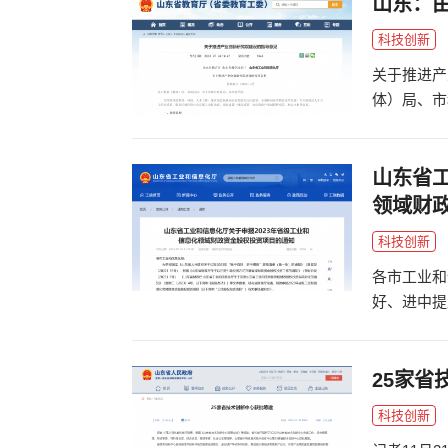
山东：
科技创新
关于推进产
体）局、市
技、人才工
山东省工
领域财
科技创新
各市工业和
好、进中提
《山东省财
25家省
科技创新