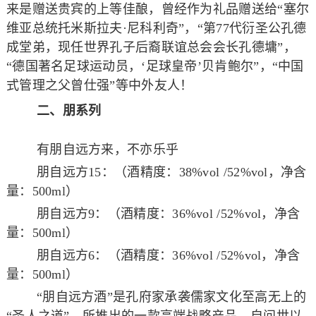
来是赠送贵宾的上等佳酿，曾经作为礼品赠送给“塞尔
维亚总统托米斯拉夫·尼科利奇”，“第77代衍圣公孔德
成堂弟，现任世界孔子后裔联谊总会会长孔德墉”，
“德国著名足球运动员，‘足球皇帝’贝肯鲍尔”，“中国
式管理之父曾仕强”等中外友人！
二、朋系列
有朋自远方来，不亦乐乎
朋自远方15：（酒精度：38%vol /52%vol，净含
量：500ml）
朋自远方9：（酒精度：36%vol /52%vol，净含
量：500ml）
朋自远方6：（酒精度：36%vol /52%vol，净含
量：500ml）
“朋自远方酒”是孔府家承袭儒家文化至高无上的
“圣人之道”，所推出的一款高端战略产品，自问世以