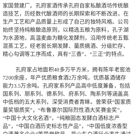
家国营建厂。孔府家酒传承孔府自家私酿酒坊传统酿
造技艺，历经数代酿酒师的长期探索和不断改进，在
生产工艺和产品质量上形成了自己的独特风格。公司
始终坚持纯粮酿造原则，以精选五粮为原料，孔子湖
为水源地，高温麦曲为糖化发酵剂，沿用传统老五甄
混蒸工艺，经老窖长期发酵、量质摘酒、分级贮存、
精心勾调等工序而成，具有“三香”、“三正”的特点。
孔府家占地面积40多万平方米，拥有陈年老窖池
7200余座，年产优质粮食酒2万余吨，优质基酒储存
能力3.5万余吨。孔府家系列产品高中低度兼备，包括
国系列、朋系列、德系列、府系列、陶系列等涵盖高
中低档的五大系列，深受消费者青睐。曾荣获“国家质
量奖银质奖”，“布鲁塞尔国际烈性酒大奖赛金奖”，
“中国十大文化名酒”，“纯粮固态发酵白酒标志产
品”，“中国白酒历史标志性产品”，“中国低度浓香型