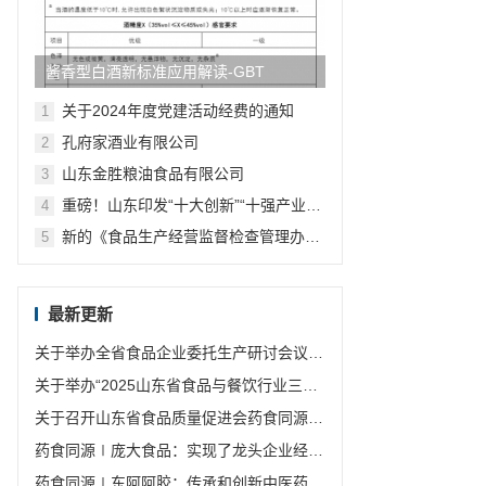
酱香型白酒新标准应用解读-GBT
10781.4-2024《白酒质量要求 第4部
关于2024年度党建活动经费的通知
1
分：酱香型白酒》主要变化浅析
孔府家酒业有限公司
2
山东金胜粮油食品有限公司
3
重磅！山东印发“十大创新”“十强产业”
4
“十大扩需求”2022年行动计划
新的《食品生产经营监督检查管理办
5
法》 发布啦！
最新更新
关于举办全省食品企业委托生产研讨会议的
通知
关于举办“2025山东省食品与餐饮行业三减
联盟年会暨标准培训班”的通知
关于召开山东省食品质量促进会药食同源分
会和食品安全分会第一次会员大会暨一届一
药食同源∣庞大食品：实现了龙头企业经济
次理事会议的通知
发展的农业产业链
药食同源∣东阿阿胶：传承和创新中医药优