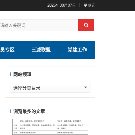
2026年08月07日
星期五
员专区
三减联盟
党建工作
网站频道
网
站
频
道
浏览最多的文章