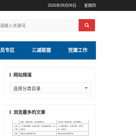
2026年08月06日
星期四
员专区
三减联盟
党建工作
网站频道
网
站
频
道
浏览最多的文章