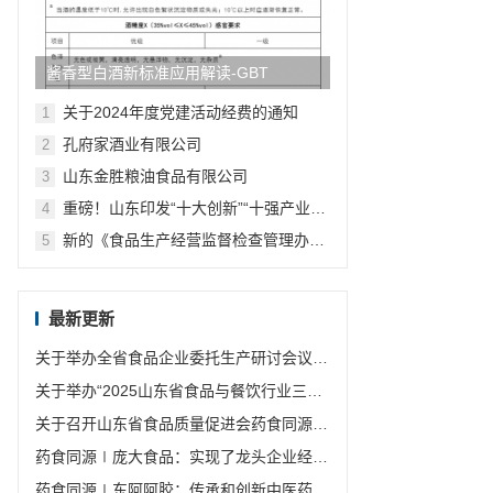
酱香型白酒新标准应用解读-GBT
10781.4-2024《白酒质量要求 第4部
关于2024年度党建活动经费的通知
1
分：酱香型白酒》主要变化浅析
孔府家酒业有限公司
2
山东金胜粮油食品有限公司
3
重磅！山东印发“十大创新”“十强产业”
4
“十大扩需求”2022年行动计划
新的《食品生产经营监督检查管理办
5
法》 发布啦！
最新更新
关于举办全省食品企业委托生产研讨会议的
通知
关于举办“2025山东省食品与餐饮行业三减
联盟年会暨标准培训班”的通知
关于召开山东省食品质量促进会药食同源分
会和食品安全分会第一次会员大会暨一届一
药食同源∣庞大食品：实现了龙头企业经济
次理事会议的通知
发展的农业产业链
药食同源∣东阿阿胶：传承和创新中医药优