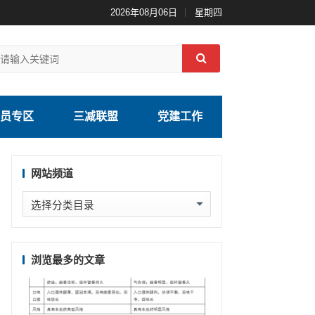
2026年08月06日
星期四
员专区
三减联盟
党建工作
网站频道
网
站
频
道
浏览最多的文章