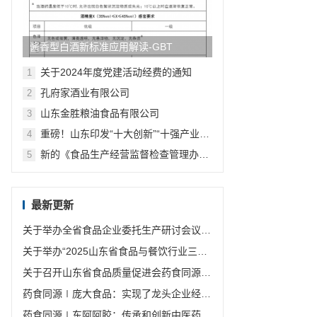
酱香型白酒新标准应用解读-GBT
10781.4-2024《白酒质量要求 第4部
关于2024年度党建活动经费的通知
1
分：酱香型白酒》主要变化浅析
孔府家酒业有限公司
2
山东金胜粮油食品有限公司
3
重磅！山东印发“十大创新”“十强产业”
4
“十大扩需求”2022年行动计划
新的《食品生产经营监督检查管理办
5
法》 发布啦！
最新更新
关于举办全省食品企业委托生产研讨会议的
通知
关于举办“2025山东省食品与餐饮行业三减
联盟年会暨标准培训班”的通知
关于召开山东省食品质量促进会药食同源分
会和食品安全分会第一次会员大会暨一届一
药食同源∣庞大食品：实现了龙头企业经济
次理事会议的通知
发展的农业产业链
药食同源∣东阿阿胶：传承和创新中医药优